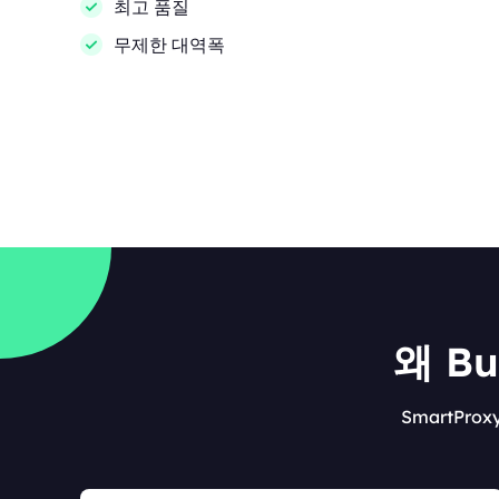
최고 품질
무제한 대역폭
왜 B
SmartPr