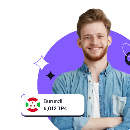
Burundi
6,012
IPs