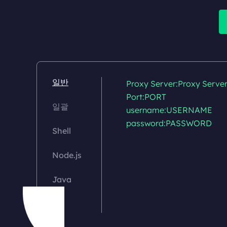
일반
Proxy Server:Proxy Server
Port:PORT

일괄
username:USERNAME

password:PASSWORD

Shell
Node.js
Java
C#