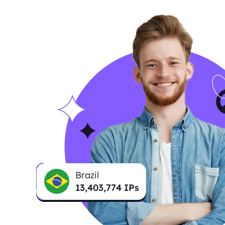
Brazil
13,403,774
IPs