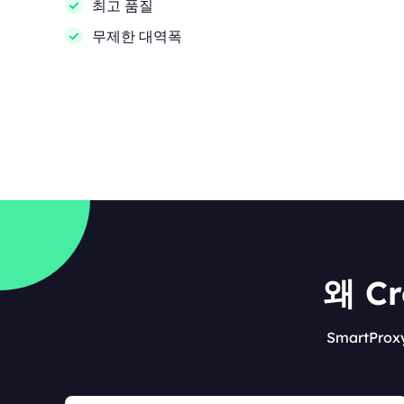
최고 품질
무제한 대역폭
왜 C
SmartPr