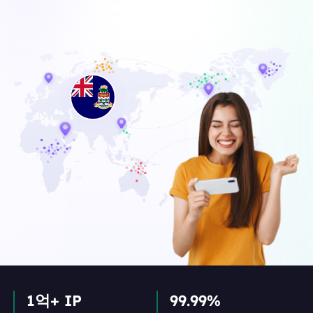
1억+ IP
99.99%