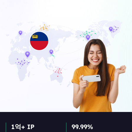
1억+ IP
99.99%