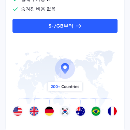
숨겨진 비용 없음
$-/GB부터