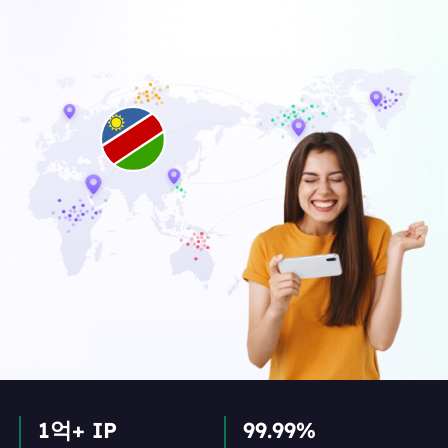
1억+ IP
99.99%