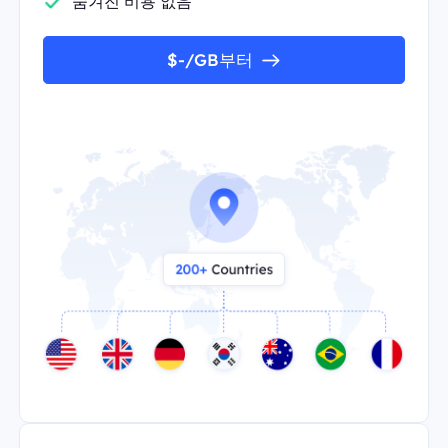
숨겨진 비용 없음
$-/GB부터