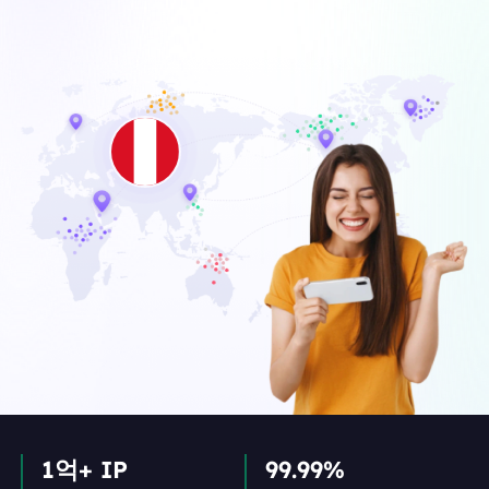
1억+ IP
99.99%