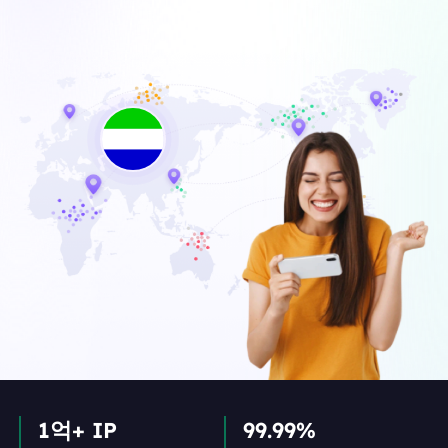
1억+ IP
99.99%