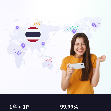
1억+ IP
99.99%