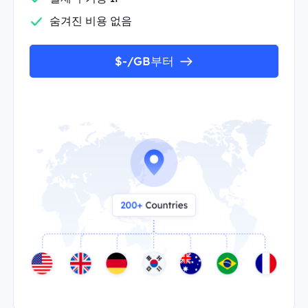
숨겨진 비용 없음
$-/GB부터