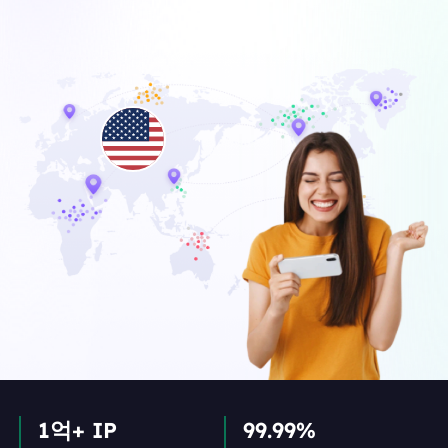
1억+ IP
99.99%