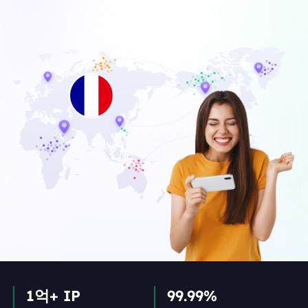
1억+ IP
99.99%