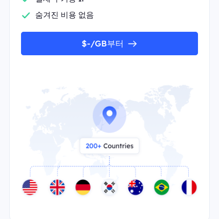
숨겨진 비용 없음
$-/GB부터