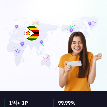
1억+ IP
99.99%