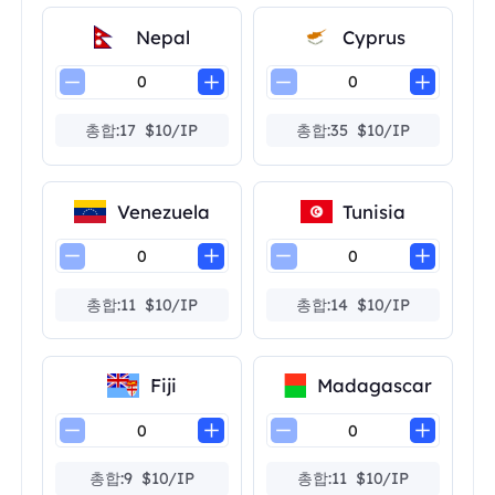
Nepal
Cyprus
총합:17 $10/IP
총합:35 $10/IP
Venezuela
Tunisia
총합:11 $10/IP
총합:14 $10/IP
Fiji
Madagascar
총합:9 $10/IP
총합:11 $10/IP