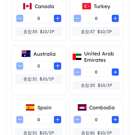
Canada
Turkey
총합:35 $10/IP
총합:37 $10/IP
United Arab
Australia
Emirates
총합:31 $10/IP
총합:20 $10/IP
Spain
Cambodia
총합:31 $10/IP
총합:81 $10/IP