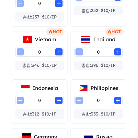
총합:252 $10/IP
총합:257 $10/IP
HOT
HOT
Vietnam
Thailand
총합:346 $10/IP
총합:396 $10/IP
Indonesia
Philippines
총합:312 $10/IP
총합:353 $10/IP
Germany
Russia