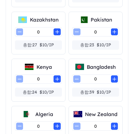
Kazakhstan
Pakistan
총합:27 $10/IP
총합:23 $10/IP
Kenya
Bangladesh
총합:24 $10/IP
총합:39 $10/IP
Algeria
New Zealand