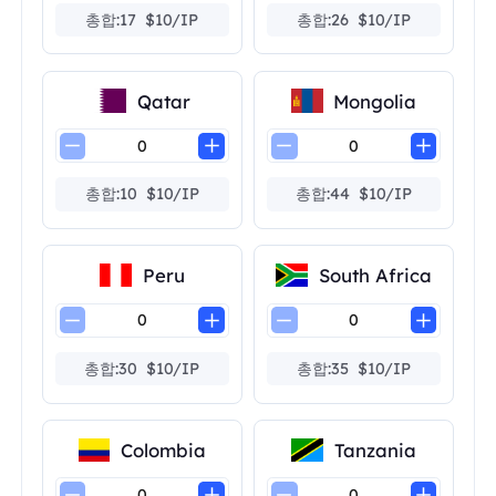
총합:17 $10/IP
총합:26 $10/IP
Qatar
Mongolia
총합:10 $10/IP
총합:44 $10/IP
Peru
South Africa
총합:30 $10/IP
총합:35 $10/IP
Colombia
Tanzania