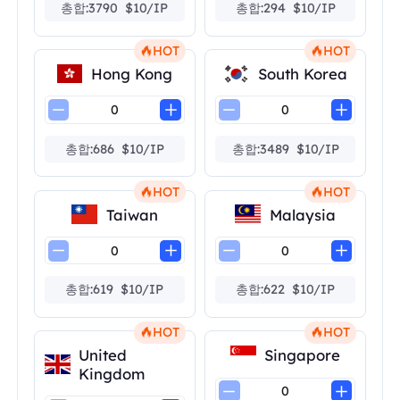
총합:3790 $10/IP
총합:294 $10/IP
HOT
HOT
Hong Kong
South Korea
총합:686 $10/IP
총합:3489 $10/IP
HOT
HOT
Taiwan
Malaysia
총합:619 $10/IP
총합:622 $10/IP
HOT
HOT
United
Singapore
Kingdom