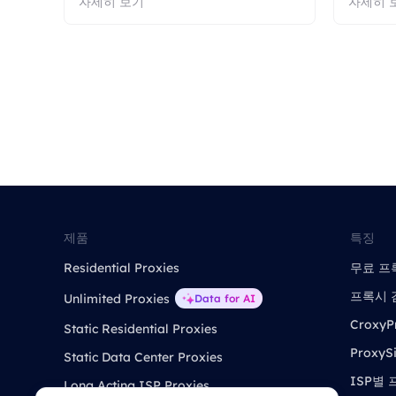
자세히 보기
자세히 
제품
특징
Residential Proxies
무료 프
프록시 
Unlimited Proxies
Data for AI
CroxyP
Static Residential Proxies
ProxySi
Static Data Center Proxies
ISP별
Long Acting ISP Proxies