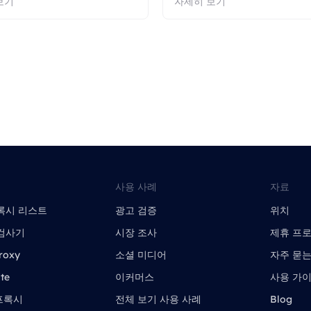
보기
자세히 보기
사용 사례
자료
록시 리스트
광고 검증
위치
검사기
시장 조사
제휴 프
roxy
소셜 미디어
자주 묻는
te
이커머스
사용 가
 프록시
전체 보기 사용 사례
Blog