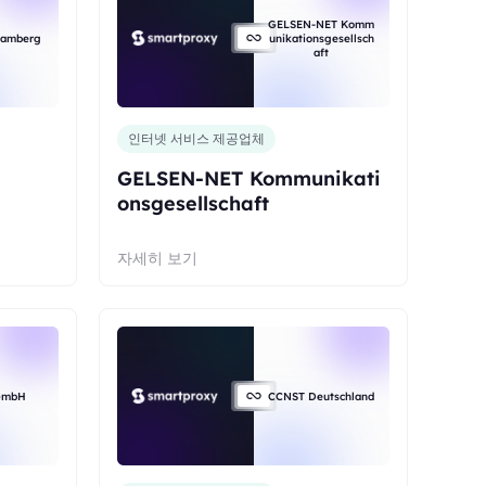
GELSEN-NET Komm
bamberg
unikationsgesellsch
aft
인터넷 서비스 제공업체
GELSEN-NET Kommunikati
onsgesellschaft
자세히 보기
 GmbH
CCNST Deutschland