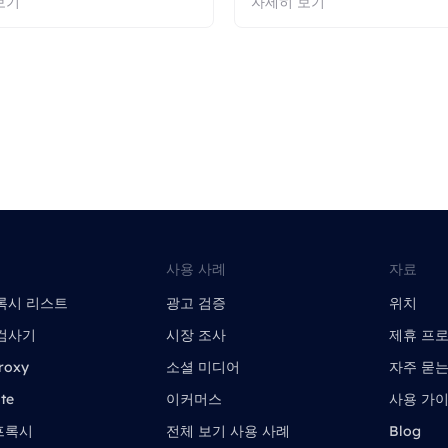
보기
자세히 보기
사용 사례
자료
록시 리스트
광고 검증
위치
검사기
시장 조사
제휴 프
roxy
소셜 미디어
자주 묻는
te
이커머스
사용 가
 프록시
전체 보기 사용 사례
Blog