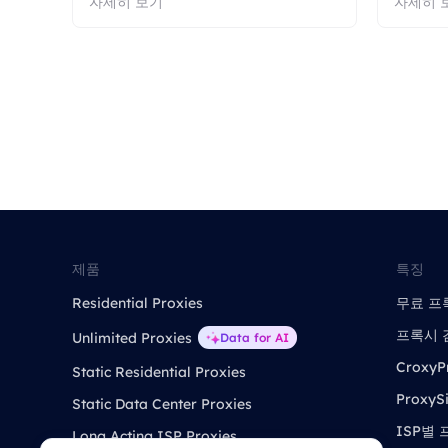
자세히 보기
자세히 
제품
특징
Residential Proxies
무료 프
프록시 
Unlimited Proxies
Data for AI
CroxyP
Static Residential Proxies
ProxySi
Static Data Center Proxies
ISP별
Long Acting ISP Proxies